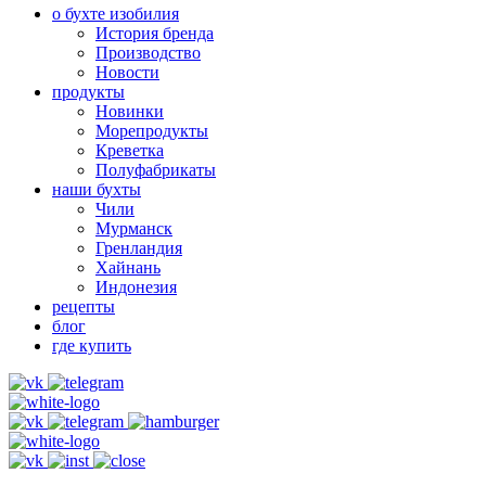
о бухте изобилия
История бренда
Производство
Новости
продукты
Новинки
Морепродукты
Креветка
Полуфабрикаты
наши бухты
Чили
Мурманск
Гренландия
Хайнань
Индонезия
рецепты
блог
где купить