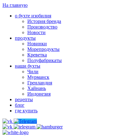
На главную
о бухте изобилия
История бренда
Производство
Новости
продукты
Новинки
Морепродукты
Креветка
Полуфабрикаты
наши бухты
Чили
Мурманск
Гренландия
Хайнань
Индонезия
рецепты
блог
где купить