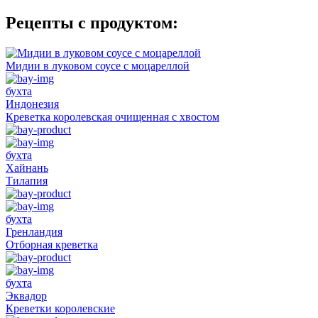
Рецепты с продуктом:
Мидии в луковом соусе с моцареллой
бухта
Индонезия
Креветка королевская очищенная с хвостом
бухта
Хайнань
Тилапия
бухта
Гренландия
Отборная креветка
бухта
Эквадор
Креветки королевские