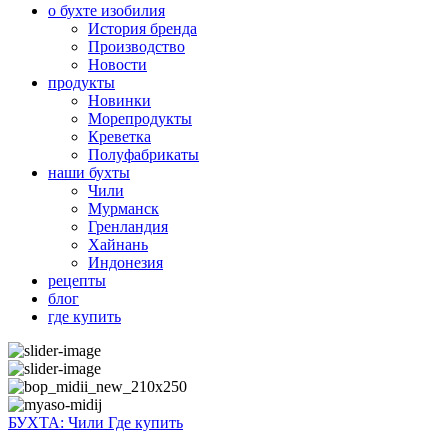
о бухте изобилия
История бренда
Производство
Новости
продукты
Новинки
Морепродукты
Креветка
Полуфабрикаты
наши бухты
Чили
Мурманск
Гренландия
Хайнань
Индонезия
рецепты
блог
где купить
БУХТА:
Чили
Где купить