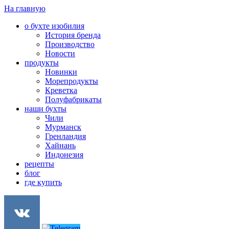
На главную
о бухте изобилия
История бренда
Производство
Новости
продукты
Новинки
Морепродукты
Креветка
Полуфабрикаты
наши бухты
Чили
Мурманск
Гренландия
Хайнань
Индонезия
рецепты
блог
где купить