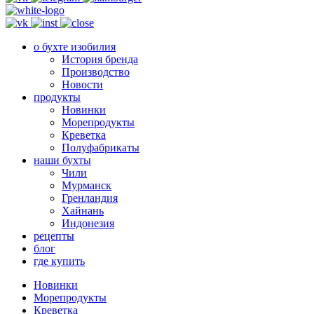
о бухте изобилия
История бренда
Производство
Новости
продукты
Новинки
Морепродукты
Креветка
Полуфабрикаты
наши бухты
Чили
Мурманск
Гренландия
Хайнань
Индонезия
рецепты
блог
где купить
Новинки
Морепродукты
Креветка