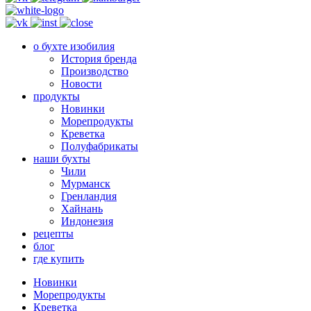
о бухте изобилия
История бренда
Производство
Новости
продукты
Новинки
Морепродукты
Креветка
Полуфабрикаты
наши бухты
Чили
Мурманск
Гренландия
Хайнань
Индонезия
рецепты
блог
где купить
Новинки
Морепродукты
Креветка