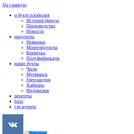
На главную
о бухте изобилия
История бренда
Производство
Новости
продукты
Новинки
Морепродукты
Креветка
Полуфабрикаты
наши бухты
Чили
Мурманск
Гренландия
Хайнань
Индонезия
рецепты
блог
где купить