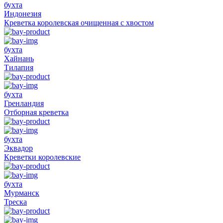
бухта
Индонезия
Креветка королевская очищенная с хвостом
бухта
Хайнань
Тилапия
бухта
Гренландия
Отборная креветка
бухта
Эквадор
Креветки королевские
бухта
Мурманск
Треска