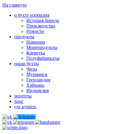
На главную
о бухте изобилия
История бренда
Производство
Новости
продукты
Новинки
Морепродукты
Креветка
Полуфабрикаты
наши бухты
Чили
Мурманск
Гренландия
Хайнань
Индонезия
рецепты
блог
где купить